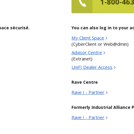
1-800-46
pace sécurisé.
You can also log in to your a
My Client Space
(CyberClient or Web@dmin)
Advisor Centre
(Extranet)
UniFI Dealer Access
Rave Centre
Rave I - Partner
Formerly Industrial Alliance P
Rave I - Partner