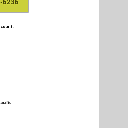
3-6236
ccount.
acific